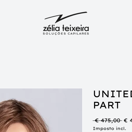
UNITE
PART
Pr
 € 475,00 
€ 
no
Imposto incl.