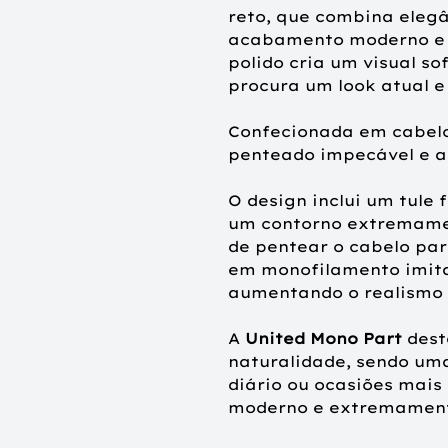
reto, que combina elegâ
acabamento moderno e n
polido cria um visual so
procura um look atual e 
Confecionada em cabelo
penteado impecável e a
O design inclui um tule 
um contorno extremamen
de pentear o cabelo par
em monofilamento imita
aumentando o realismo n
A
United Mono Part
dest
naturalidade, sendo uma
diário ou ocasiões mais
moderno e extremamente