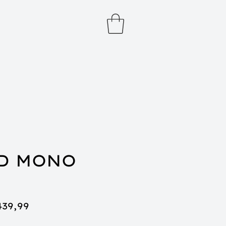
D MONO
eço
Preço
439,99
rmal
promocional