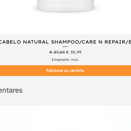
 CABELO NATURAL SHAMPOO/CARE N REPAIR/
Visualização rápida
Preço normal
Preço promocional
€ 37,00
€ 35,99
Imposto incl.
Adicionar ao carrinho
ntares