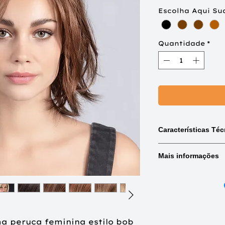
Escolha Aqui Su
Quantidade
*
Características Téc
Mix:
Combinações de
Mais informações
Rooted:
Raiz natura
Tipo de cabelo:
Base frontal
(Tam
Cab
Monofilamento parci
Medidas
(Aproximadas)
a peruca feminina estilo bob