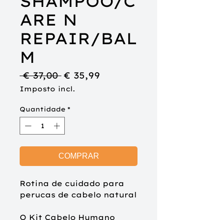
SHAMPOO/C
ARE N
REPAIR/BAL
M
Preço
Preço
 € 37,00 
€ 35,99
normal
promocional
Imposto incl.
Quantidade
*
COMPRAR
Rotina de cuidado para
perucas de cabelo natural
O Kit Cabelo Humano