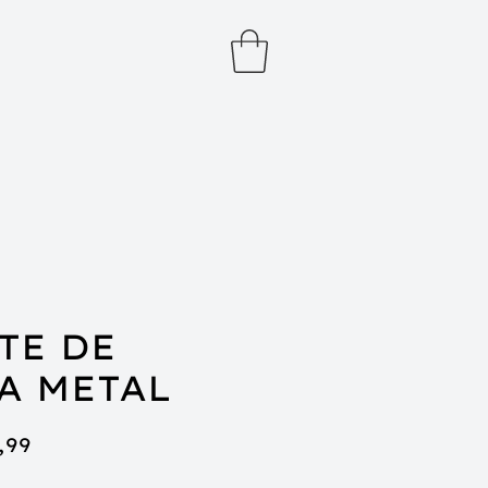
TE DE
A METAL
o
Preço
,99
mal
promocional