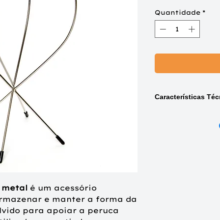
Quantidade
*
Características Téc
Tipo de produto
Material:
Estrutu
Utilização:
Armaz
perucas
Design:
Estrutura
m metal
é um acessório
adequada
 armazenar e manter a forma da
lvido para apoiar a peruca
Armazenamento