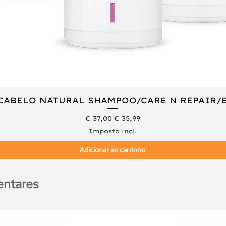
 CABELO NATURAL SHAMPOO/CARE N REPAIR/
Visualização rápida
Preço normal
Preço promocional
€ 37,00
€ 35,99
Imposto incl.
Adicionar ao carrinho
ntares