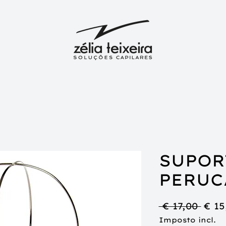
SUPOR
PERUC
Preç
 € 17,00 
€ 15
nor
Imposto incl.