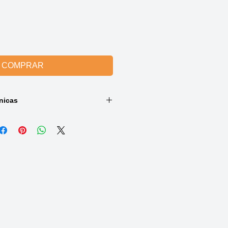
COMPRAR
nicas
:
Suporte para peruca
ra em metal
enamento, apoio e secagem de
 aberta que permite ventilação
:
Dobrável e fácil de guardar de