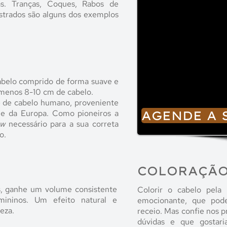
as. Tranças, Coques, Rabos de
strados são alguns dos exemplos
cabelo comprido de forma suave e
o menos 8-10 cm de cabelo.
e de cabelo humano, proveniente
a e da Europa. Como pioneiros a
AGENDE A 
ow
necessário para a sua correta
o.
COLORAÇÃ
s, ganhe um volume consistente
Colorir o cabelo pela
emininos. Um efeito natural e
emocionante, que pod
eza.
receio. Mas confie nos p
dúvidas e que gostar