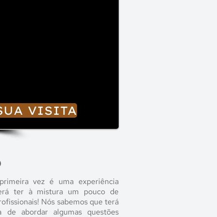
SUA VISITA
O
 primeira vez é uma experiência
erá ter à mistura um pouco de
rofissionais! Nós sabemos que terá
ia de abordar algumas questões