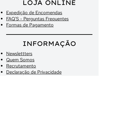
LOJA ONLINE
Expedição de Encomendas
FAQ'S - Perguntas Frequentes
Formas de Pagamento
INFORMAÇÃO
Newslettters
Quem Somos
Recrutamento
Declaração de Privacidade
Politica de Reembolso
Termos de Serviço
Livro de Reclamações
LOJAS
Braga
Porto
Agende já a sua Visita