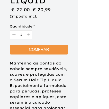
LIQUID
Preço
Preço
 € 22,00 
€ 20,99
normal
promocional
Imposto incl.
Quantidade
*
COMPRAR
Mantenha as pontas do
cabelo sempre saudáveis,
suaves e protegidas com
o Serum Hair Tip Liquid.
Especialmente formulado
para perucas, próteses
capilares e apliques, este
sérum é o cuidado
essencial para prolongar