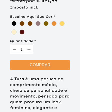
Preço
Preço
 € 424,00 
€ 391,99
normal
promocional
Imposto incl.
Escolha Aqui Sua Cor
*
Quantidade
*
COMPRAR
A
Turn
é uma peruca de
comprimento médio,
cheia de personalidade e
movimento, pensada para
quem procura um look
feminino, elegante e