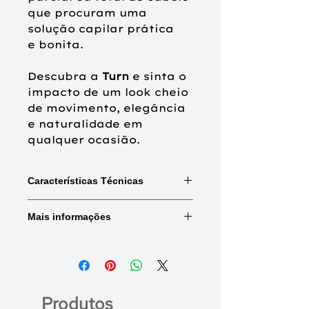
que procuram uma
solução capilar prática
e bonita.
Descubra a
Turn
e sinta o
impacto de um look cheio
de movimento, elegância
e naturalidade em
qualquer ocasião.
Características Técnicas
Mix:
Combinações de cores e
Mais informações
destaques.
Rooted:
Raiz naturalmente mais
escura.
Base frontal
Tule frontal
(Tamanho)
Tipo de cabelo:
Cabelo sintético de
alta qualidade.
Medidas
Frente: 15,24
Produtos
(Aproximadas)
cm