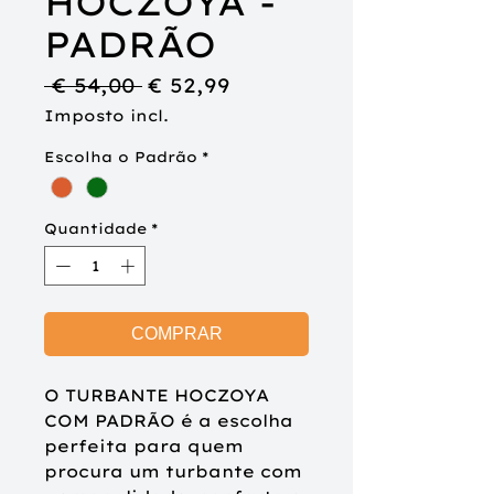
HOCZOYA -
PADRÃO
Preço
Preço
 € 54,00 
€ 52,99
normal
promocional
Imposto incl.
Escolha o Padrão
*
Quantidade
*
COMPRAR
O
TURBANTE
HOCZOYA
COM PADRÃO
é a escolha
perfeita para quem
procura um turbante com