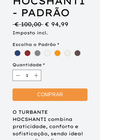
HOCSHANTI
- PADRÃO
Preço
Preço
 € 100,00 
€ 94,99
normal
promocional
Imposto incl.
Escolha o Padrão
*
Quantidade
*
COMPRAR
O TURBANTE
HOCSHANTI
combina
praticidade, conforto e
sofisticação,
sendo ideal