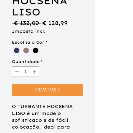
HOCSENA
LISO
Preço
Preço
 € 132,00 
€ 128,99
normal
promocional
Imposto incl.
Escolha a Cor
*
Quantidade
*
COMPRAR
O
TURBANTE HOCSENA
LISO é um modelo
sofisticado e de fácil
colocação, ideal para