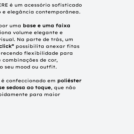
Ikat Orange (302
E é um acessório sofisticado
Floral Fusion (30
o e elegância contemporânea.
Lime Garden (30
 por uma
base e uma faixa
Estilo:
turbante B
ciona volume elegante e
“click” para anexar
isual. Na parte de trás, um
click”
possibilita anexar fitas
Tamanho único 
erecendo flexibilidade para
confortavelmente 
 e combinações de cor,
Indicado para:
q
 seu mood ou outfit.
confortável para 
alopecia ou trata
o é confeccionado em
poliéster
quimioterapia)
se sedosa ao toque
, que não
apidamente para maior
T
urbante
s
HocSapph
0801), Black w/Cott
(3026-4055), Moroc
Gold (3026-4057):
Composição:
100
interior em algod