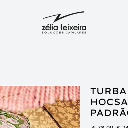
TURBA
HOCSA
PADRÃ
Pre
 € 78,00 
€ 7