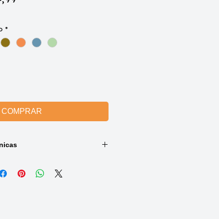
mal
promocional
o
*
COMPRAR
nicas
ad
r
õ
es
:
3026-0801),
rass (3026-0830),
55),
026-4056),
26-4057),