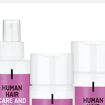
T
urbante
s
HocSapph
Floral Fusion (3026
4107):
Composição:
100
interior em bamb