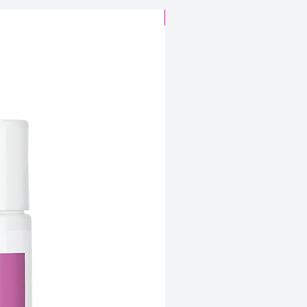
CABELO SINTÉTICO
ire Ikat Orange (3026-4026),
-4106), Lime Garden (3026-
% poliéster (exterior), forro
u-viscose