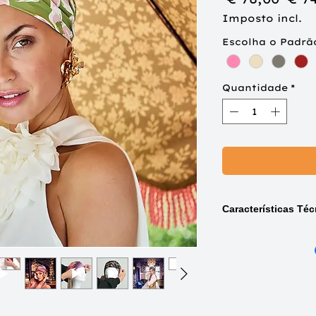
nor
Imposto incl.
Escolha o Padrã
Quantidade
*
Características Téc
Disponível no
s
p
Bohemian Vibes (
Black w/Cotton G
Blue Ink (3026-40
Moroccan Red (3
Oriental Gold (30