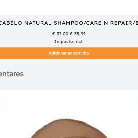
 CABELO NATURAL SHAMPOO/CARE N REPAIR/
Visualização rápida
Preço normal
Preço promocional
€ 37,00
€ 35,99
Imposto incl.
Adicionar ao carrinho
ntares