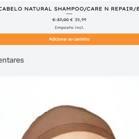
 CABELO NATURAL SHAMPOO/CARE N REPAIR/
Visualização rápida
Preço normal
Preço promocional
€ 37,00
€ 35,99
Imposto incl.
Adicionar ao carrinho
ntares