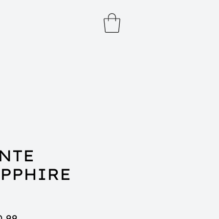
NTE
PPHIRE
ço
Preço
0,99