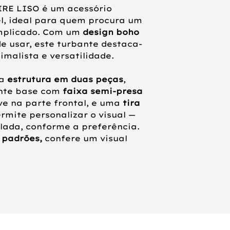
IRE
LISO é um acessório
Tamanho único 
el, ideal para quem procura um
confortavelmente 
omplicado. Com um
design boho
de usar, este turbante destaca-
Composição:
100
imalista e versatilidade.
Indicado para:
q
ma
estrutura em duas peças
,
confortável para 
nte base com
faixa semi-presa
alopecia ou trata
e na parte frontal, e uma
tira
quimioterapia)
rmite personalizar o visual —
lada, conforme a preferência.
m padrões,
confere um visual