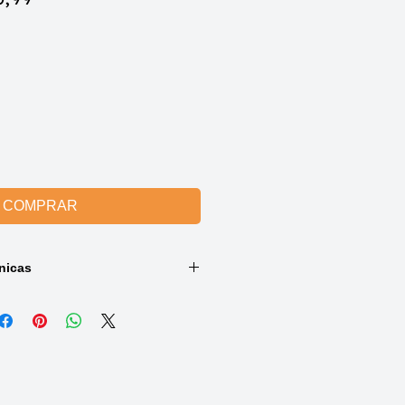
mal
promocional
COMPRAR
nicas
cores
:
-0615),
0663)
o-chic e minimalista, com
 peças e volume frontal suave