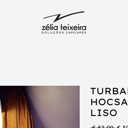
TURBA
HOCSA
LISO
Pre
 € 52,00 
€ 5