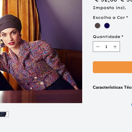
nor
Imposto incl.
Escolha a Cor
*
Quantidade
*
Características Téc
Disponível
nas 
Stone Grey (3015
Black Iris (3015-
Estilo:
design boh
estrutura em duas