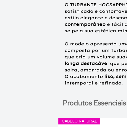
O TURBANTE
HOCSAPPH
sofisticado e confortáv
estilo elegante e desc
contemporâneo
e fácil 
se pela sua estética min
O modelo apresenta u
composta por um turba
que cria um volume suav
longa destacável
que pe
solta, amarrada ou enro
O acabamento
liso, se
intemporal e refinado.
Produtos Essenciais
CABELO NATURAL