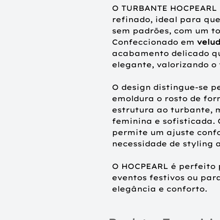
O TURBANTE
HOCPEARL é
refinado, ideal para qu
sem padrões, com um toq
Confeccionado em
velu
acabamento delicado que
elegante, valorizando o 
O design distingue-se p
emoldura o rosto de fo
estrutura ao turbante,
feminina e sofisticada.
p
ermite um ajuste conf
necessidade de styling a
O HOCPEARL é perfeito p
eventos festivos ou para
elegância e conforto.