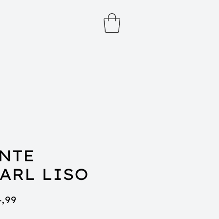
NTE
ARL LISO
ço
Preço
4,99
mal
promocional