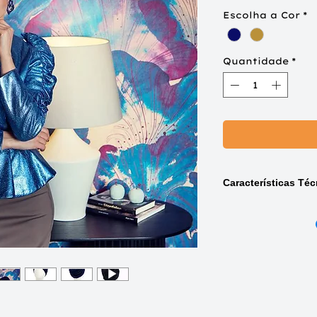
Escolha a Cor
*
Quantidade
*
Características Téc
Disponível
nas 
Emerald Blue (30
Hazel Gold (3024
Estilo:
turbante B
detalhe frontal e
Tamanho único 