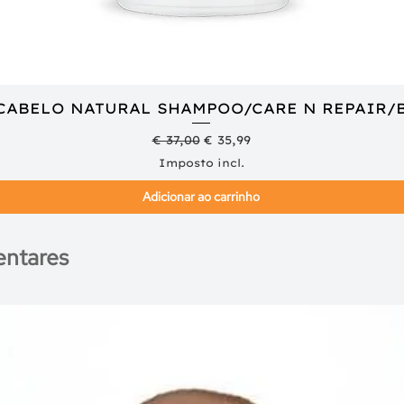
 CABELO NATURAL SHAMPOO/CARE N REPAIR/
Visualização rápida
Preço normal
Preço promocional
€ 37,00
€ 35,99
Imposto incl.
Adicionar ao carrinho
ntares