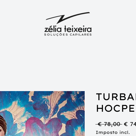
TURBA
HOCPE
Pre
 € 78,00 
€ 7
nor
Imposto incl.