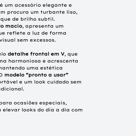
confortavelmente
 um acessório elegante e
em procura um turbante liso,
Composição:
ext
ue de brilho subtil.
interior em bamb
do macio
, apresenta um
 reflete a luz de forma
Indicado para:
q
visual sem excessos.
confortável para 
alopecia ou trata
elo
detalhe frontal em V
, que
quimioterapia)
rma harmoniosa e acrescenta
 mantendo uma estética
 O
modelo “pronto a usar”
ortável e um look cuidado sem
dicional.
ara ocasiões especiais,
 elevar looks do dia a dia com