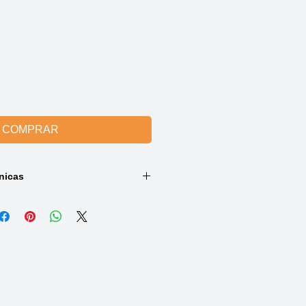
COMPRAR
nicas
cores
:
24-4059),
-4060)
oho em veludo com brilho subtil e
m V
(
one-size
):
adapta-se