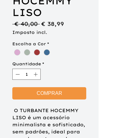
HOCEMMY
LISO
Preço
Preço
 € 40,00 
€ 38,99
normal
promocional
Imposto incl.
Escolha a Cor
*
Quantidade
*
COMPRAR
O TURBANTE HOCEMMY
LISO é um acessório
minimalista e sofisticado,
sem padrões, ideal para