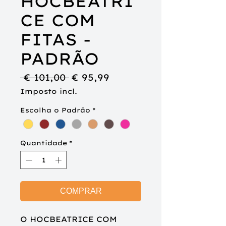
HOCBEATRI
CE COM
FITAS -
PADRÃO
Preço
Preço
 € 101,00 
€ 95,99
normal
promocional
Imposto incl.
Escolha o Padrão
*
Quantidade
*
COMPRAR
O HOCBEATRICE COM