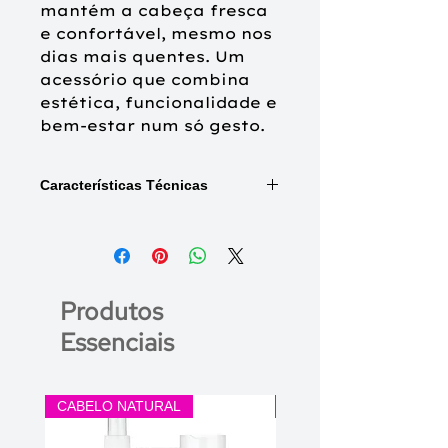
mantém a cabeça fresca
e confortável, mesmo nos
dias mais quentes. Um
acessório que combina
estética, funcionalidade e
bem-estar num só gesto.
Características Técnicas
Disponível nos padrões
:
Fall Galore (1419-0884),
Moroccan Paisley (1419-4046),
Tie Dye Dusk (1419-4049),
Produtos
Beige Ornaments (1419-0815),
Shades of Africa (1419-0816),
Essenciais
Moroccan Romance (1419-4077),
Paisley Sweets (1419-4078)
CABELO NATURAL
CABELO SINTÉTICO
Estilo:
turbante com fitas
integradas para múltiplos stylings