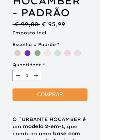
HOCAMBER
- PADRÃO
Preço
Preço
 € 99,00 
€ 95,99
normal
promocional
Imposto incl.
Escolha o Padrão
*
Quantidade
*
COMPRAR
O
TURBANTE
HOCAMBER
é
um
modelo 2-em-1
, que
combina uma
base com