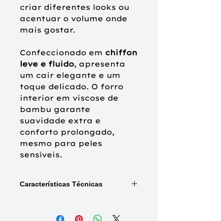
criar diferentes looks ou
acentuar o volume onde
mais gostar.
Confeccionado em
chiffon
leve e fluido
, apresenta
um cair elegante e um
toque delicado. O
forro
interior em viscose de
bambu
garante
suavidade extra e
conforto prolongado,
mesmo para peles
sensíveis.
Características Técnicas
Disponível no
s
padrõ
es
:
Gold Glitter Leo (3040-0831),