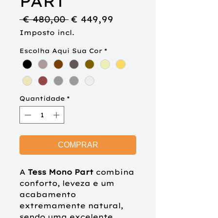
PART
Preço
Preço
 € 480,00 
€ 449,99
normal
promocional
Imposto incl.
Escolha Aqui Sua Cor
*
Quantidade
*
COMPRAR
A
Tess Mono Part
combina
conforto, leveza e um
acabamento
extremamente natural,
sendo uma excelente