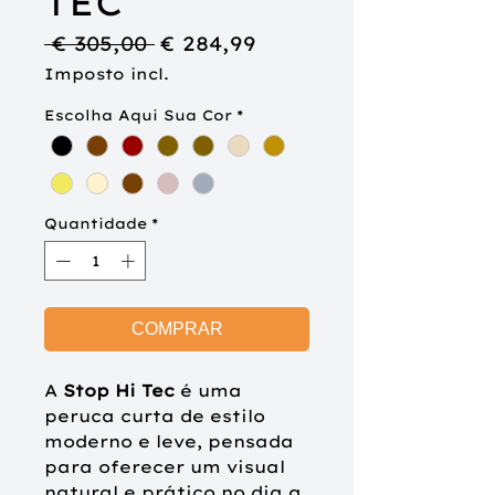
TEC
Preço
Preço
 € 305,00 
€ 284,99
normal
promocional
Imposto incl.
Escolha Aqui Sua Cor
*
Quantidade
*
COMPRAR
A
Stop Hi Tec
é uma
peruca curta de estilo
moderno e leve, pensada
para oferecer um visual
natural e prático no dia a