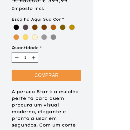
Preço
Preço
 € 650,00 
€ 599,99
normal
promocional
Imposto incl.
Escolha Aqui Sua Cor
*
Quantidade
*
COMPRAR
A peruca Star é a escolha
perfeita para quem
procura um visual
moderno, elegante e
pronto a usar em
segundos. Com um corte