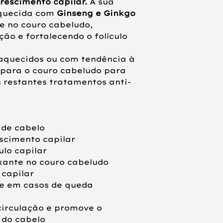
crescimento capilar.
A sua
iquecida com
Ginseng e Ginkgo
e no couro cabeludo,
ão e fortalecendo o folículo
raquecidos ou com tendência à
para o couro cabeludo para
s restantes tratamentos anti-
 de cabelo
escimento capilar
ulo capilar
xante no couro cabeludo
 capilar
te em casos de queda
circulação e promove o
 do cabelo