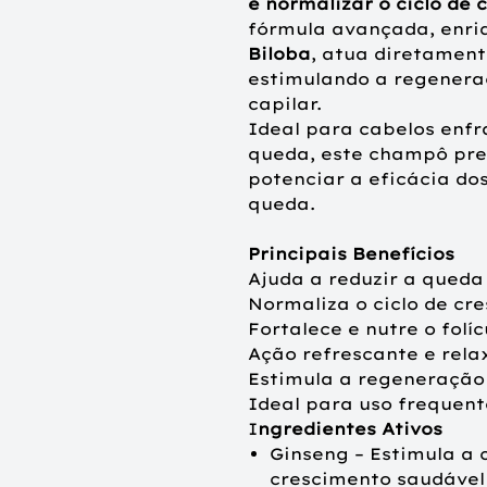
e normalizar o ciclo de 
fórmula avançada, enr
Biloba
, atua diretament
estimulando a regeneraç
capilar.
Ideal para cabelos enf
queda, este champô pre
potenciar a eficácia do
queda.
Principais Benefícios
Ajuda a reduzir a queda
Normaliza o ciclo de cr
Fortalece e nutre o folíc
Ação refrescante e rela
Estimula a regeneração
Ideal para uso frequen
I
ngredientes Ativos
Ginseng – Estimula a 
crescimento saudável