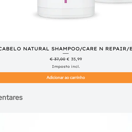
 CABELO NATURAL SHAMPOO/CARE N REPAIR/
Visualização rápida
Preço normal
Preço promocional
€ 37,00
€ 35,99
Imposto incl.
Adicionar ao carrinho
ntares