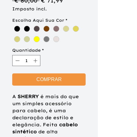
Preço
Preço
 € 80,00 
€ 71,99
normal
promocional
Imposto incl.
Escolha Aqui Sua Cor
*
Quantidade
*
COMPRAR
A
SHERRY
é mais do que
um simples acessório
para cabelo, é uma
declaração de estilo e
elegância. Feita
cabelo
sintético
de alta