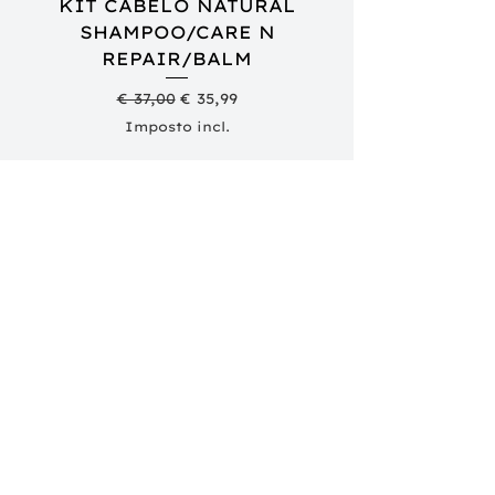
KIT CABELO NATURAL
SHAMPOO/CARE N
REPAIR/BALM
SHAMPOO/COND
Preço normal
Preço promocional
€ 37,00
€ 35,99
Imposto incl.
Adicionar ao carrinho
Produtos
Complementares
NOVIDADE