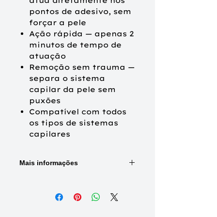
atua diretamente nos
pontos de adesivo, sem
forçar a pele
Ação rápida — apenas 2
minutos de tempo de
atuação
Remoção sem trauma —
separa o sistema
capilar da pele sem
puxões
Compatível com todos
os tipos de sistemas
capilares
Mais informações
Como usar
Aplique algumas gotas do
Remover diretamente nos pontos
de contacto entre a prótese e a