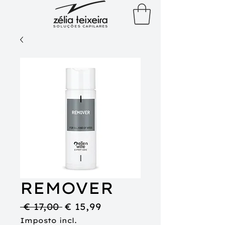
REMOVER
Preço
Preço
 € 17,00 
€ 15,99
normal
promocional
Imposto incl.