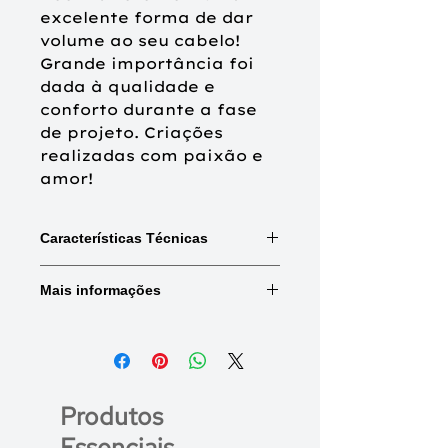
excelente forma de dar 
volume ao seu cabelo!

Grande importância foi 
dada à qualidade e 
conforto durante a fase 
de projeto. Criações 
realizadas com paixão e 
amor!
Características Técnicas
Mix:
Combinações de cores e
Mais informações
madeixas.
Rooted:
Raiz naturalmente mais
escura.
Base frontal
Tule
(Tamanho)
frontal
Base:
13 x 16 cm
Comprimento:
Peso do produto
14 – 20 cm
-
Produtos
Essenciais
Tipo de cabelo:
Fixação
Mistura inovadora
Tictacs