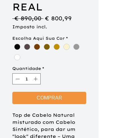
REAL
Preço
Preço
 € 890,00 
€ 800,99
normal
promocional
Imposto incl.
Escolha Aqui Sua Cor
*
Quantidade
*
COMPRAR
Top de Cabelo Natural 
misturado com Cabelo 
Sintético, para dar um 
"look" diferente – Uma 