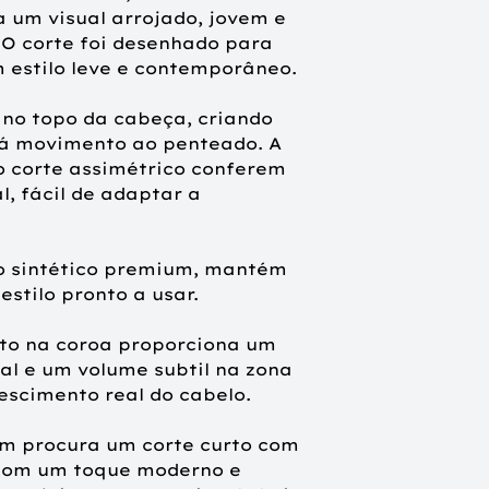
a um visual arrojado, jovem e
Peso do produto
 O corte foi desenhado para
Tamanho da caix
 estilo leve e contemporâneo.
 no topo da cabeça, criando
dá movimento ao penteado. A
o corte assimétrico conferem
, fácil de adaptar a
o sintético premium, mantém
stilo pronto a usar.
to na coroa proporciona um
l e um volume subtil na zona
escimento real do cabelo.
m procura um corte curto com
e com um toque moderno e