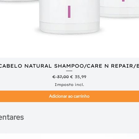
 CABELO NATURAL SHAMPOO/CARE N REPAIR/
Visualização rápida
Preço normal
Preço promocional
€ 37,00
€ 35,99
Imposto incl.
Adicionar ao carrinho
ntares