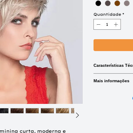
Quantidade
*
Características Téc
Mix:
Combinações de
Mais informações
Rooted:
Raiz natura
Lighted:
Reflexos cl
Base frontal
(Tam
Tipo de cabelo:
Cab
Medidas
Monofilamento parc
(Aproximadas)
minina curta, moderna e