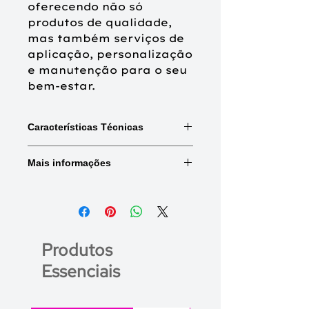
oferecendo não só
produtos de qualidade,
mas também serviços de
aplicação, personalização
e manutenção para o seu
bem-estar.
Características Técnicas
Mix:
Combinações de cores e
Mais informações
destaques.
Shad:
Raiz naturalmente mais
escura.
Base frontal
Tule frontal
(Tamanho)
Tipo de cabelo:
Cabelo sintético de
alta qualidade.
Medidas
Frente: 12,07
Produtos
(Aproximadas)
cm
Essenciais
Monofilamento + 100% feito à mão
Topo (coroa):
20,32 cm
Laterais: 15,24