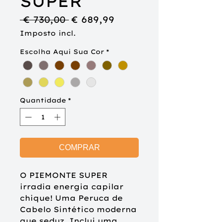
SUPER
Preço
Preço
 € 730,00 
€ 689,99
normal
promocional
Imposto incl.
Escolha Aqui Sua Cor
*
Quantidade
*
COMPRAR
O PIEMONTE SUPER
irradia energia capilar
chique! Uma Peruca de
Cabelo Sintético moderna
que seduz. Inclui uma