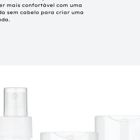
Médio.
ser mais confortável com uma
Construção da base:
da sem cabelo para criar uma
10 x 24 cm
ada.
Comprimento do cab
aprox. 10 - 15 cm