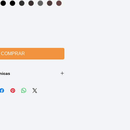
COMPRAR
nicas
:
elo grisalho feito de Cabelo
: