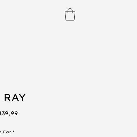
 RAY
eço
Preço
439,99
rmal
promocional
a Cor
*