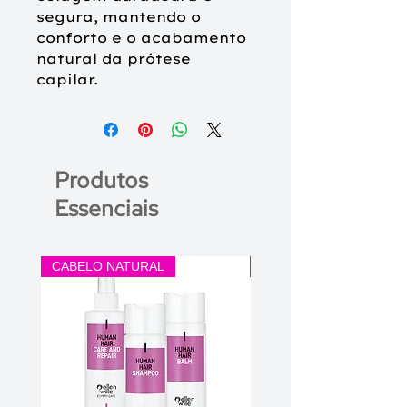
segura, mantendo o
conforto e o acabamento
natural da prótese
capilar.
Produtos
Essenciais
CABELO NATURAL
CABELO SINTÉTICO