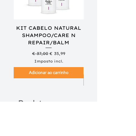
KIT CABELO NATURAL
SHAMPOO/CARE N
REPAIR/BALM
SHAMPOO/COND
Preço normal
Preço promocional
€ 37,00
€ 35,99
Imposto incl.
Adicionar ao carrinho
Produtos
Complementares
NOVIDADE