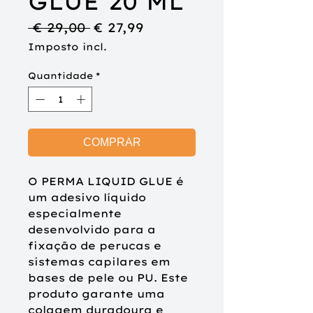
GLUE 20 ML
Preço
Preço
 € 29,00 
€ 27,99
normal
promocional
Imposto incl.
Quantidade
*
COMPRAR
O
PERMA LIQUID GLUE
é
um adesivo líquido
especialmente
desenvolvido para a
fixação de perucas e
sistemas capilares em
bases de pele ou PU. Este
produto garante uma
colagem duradoura e