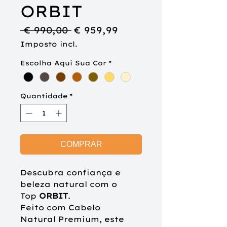
ORBIT
Preço
Preço
 € 990,00 
€ 959,99
normal
promocional
Imposto incl.
Escolha Aqui Sua Cor
*
Quantidade
*
COMPRAR
Descubra confiança e
beleza natural com o
Top
ORBIT
.
Feito com Cabelo
Natural
Premium
, este