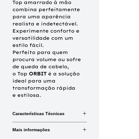
Top amarrado à mão
combina perfeitamente
para uma aparência
realista e indetectável.
Experimente conforto e
versatilidade com um
estilo fácil.
Perfeito para quem
procura volume ou sofre
de queda de cabelo,
o Top
ORBIT
é a solução
ideal para uma
transformação rápida
e
estilosa
.
Características Técnicas
Mix:
Combinações de cores e
Mais informações
madeixas.
Rooted:
Raiz naturalmente mais