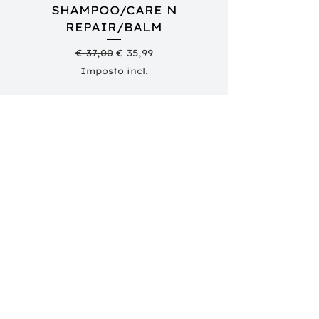
SHAMPOO/CARE N
REPAIR/BALM
SHAMPOO/COND
Preço normal
Preço promocional
€ 37,00
€ 35,99
Imposto incl.
Adicionar ao carrinho
Produtos
Complementares
NOVIDADE