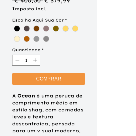
Preço
Preço
 € 400,00 
€ 379,99
normal
promocional
Imposto incl.
Escolha Aqui Sua Cor
*
Quantidade
*
COMPRAR
A
Ocean
é uma peruca de
comprimento médio em
estilo shag, com camadas
leves e textura
descontraída, pensada
para um visual moderno,