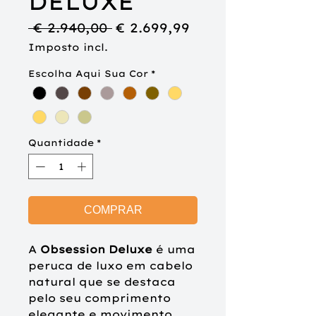
DELUXE
Preço
Preço
 € 2.940,00 
€ 2.699,99
normal
promocional
Imposto incl.
Escolha Aqui Sua Cor
*
Quantidade
*
COMPRAR
A
Obsession Deluxe
é uma
peruca de luxo em cabelo
natural que se destaca
pelo seu comprimento
elegante e movimento