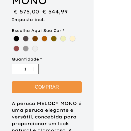
MONO
Preço
Preço
 € 575,00 
€ 544,99
normal
promocional
Imposto incl.
Escolha Aqui Sua Cor
*
Quantidade
*
COMPRAR
A peruca MELODY MONO é
uma peruca elegante e
versátil, concebida para
proporcionar um look
natural e glamoroso. A