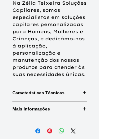
Na Zélia Teixeira Soluções
Capilares, somos
especialistas em soluções
capilares personalizadas
para Homens, Mulheres e
Crianças, e dedicámo-nos
à aplicação,
personalização e
manutenção dos nossos
produtos para atender às
suas necessidades únicas.
Características Técnicas
Mix:
Combinações de cores e
Mais informações
destaques.
Shad:
Raiz naturalmente mais
escura.
Base frontal
Tule frontal
(Tamanho)
alongado
Tipo de cabelo:
Cabelo sintético de