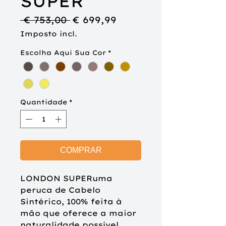
SUPER
Preço
Preço
 € 753,00 
€ 699,99
normal
promocional
Imposto incl.
Escolha Aqui Sua Cor
*
Quantidade
*
COMPRAR
LONDON SUPERuma
peruca de Cabelo
Sintérico, 100% feita à
mão que oferece a maior
naturalidade possível.