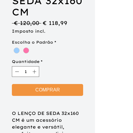
SEDA 32x160
CM
Preço
Preço
 € 120,00 
€ 118,99
normal
promocional
Imposto incl.
Escolha o Padrão
*
Quantidade
*
COMPRAR
O LENÇO DE SEDA 32x160
CM é um acessório
elegante e versátil,