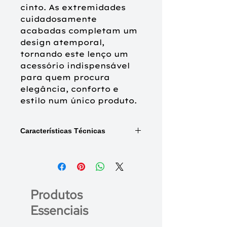
cinto. As extremidades
cuidadosamente
acabadas completam um
design atemporal,
tornando este lenço um
acessório indispensável
para quem procura
elegância, conforto e
estilo num único produto.
Características Técnicas
Disponível nos
padrões
:
Royal Paisley Blue (1561-4042),
Wave Dusty Rose (1561-0923)
Produtos
Estilo:
lenço alongado e
sofisticado, que permite múltiplas
Essenciais
formas de utilização