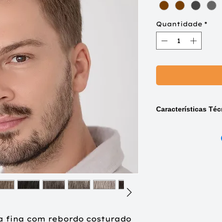
Quantidade
*
Características Téc
Mix: combinações de
Rooted: cores de raiz
Qualidade do cabelo: 
a fina com rebordo costurado