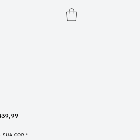
eço
Preço
439,99
rmal
promocional
A SUA COR
*