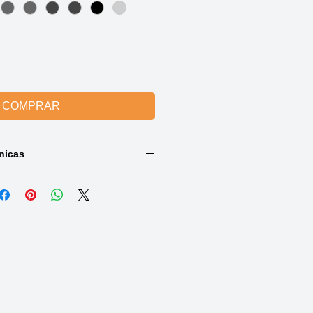
COMPRAR
nicas
 cores e destaques.
 naturais.
cabelo sintético de alta qualidade.