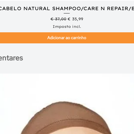
 CABELO NATURAL SHAMPOO/CARE N REPAIR/
Visualização rápida
Preço normal
Preço promocional
€ 37,00
€ 35,99
Imposto incl.
Adicionar ao carrinho
ntares