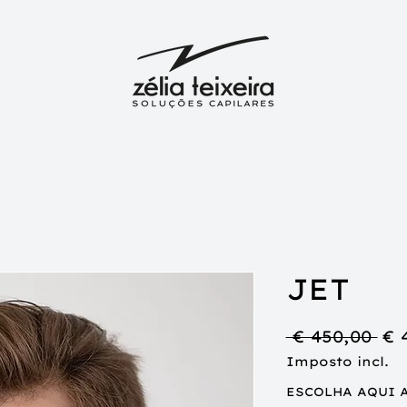
JET
Pr
 € 450,00 
€ 
no
Imposto incl.
ESCOLHA AQUI 