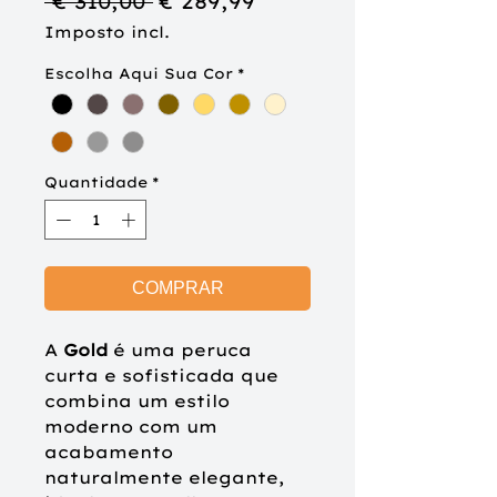
Preço
Preço
 € 310,00 
€ 289,99
normal
promocional
Imposto incl.
Escolha Aqui Sua Cor
*
Quantidade
*
COMPRAR
A
Gold
é uma peruca
curta e sofisticada que
combina um estilo
moderno com um
acabamento
naturalmente elegante,