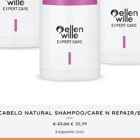
 CABELO NATURAL SHAMPOO/CARE N REPAIR/
Visualização rápida
Preço normal
Preço promocional
€ 37,00
€ 35,99
Imposto incl.