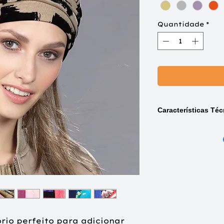
Quantidade
*
Características Téc
Composição do tur
95% Bamboo Viscose
rio perfeito para adicionar