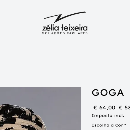
GOGA
Pre
 € 64,00 
€ 5
nor
Imposto incl.
Escolha a Cor
*