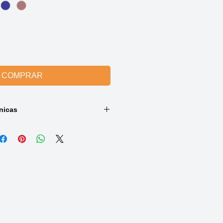
COMPRAR
nicas
bante:
, 5% Elastano