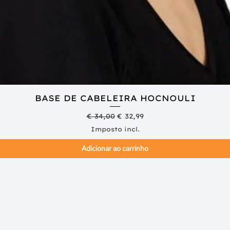
BASE DE CABELEIRA HOCNOULI
Visualização rápida
Preço normal
Preço promocional
€ 34,00
€ 32,99
Imposto incl.
Adicionar ao carrinho