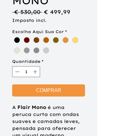
MONO
Preço
Preço
 € 530,00 
€ 499,99
normal
promocional
Imposto incl.
Escolha Aqui Sua Cor
*
Quantidade
*
COMPRAR
A
Flair Mono
é uma
peruca curta com ondas
suaves e camadas leves,
pensada para oferecer
um visual moderno,