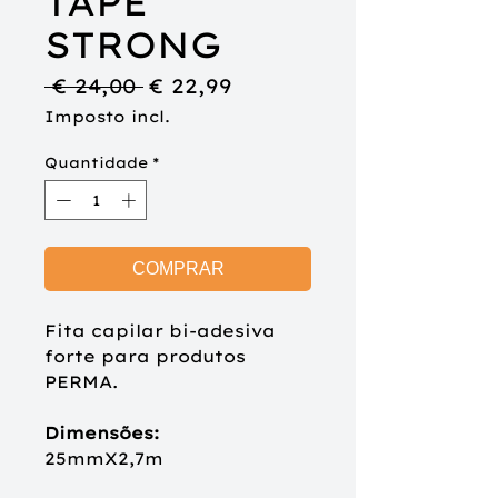
TAPE
STRONG
Preço
Preço
 € 24,00 
€ 22,99
normal
promocional
Imposto incl.
Quantidade
*
COMPRAR
Fita capilar bi-adesiva
forte para produtos
PERMA.
Dimensões:
25mmX2,7m