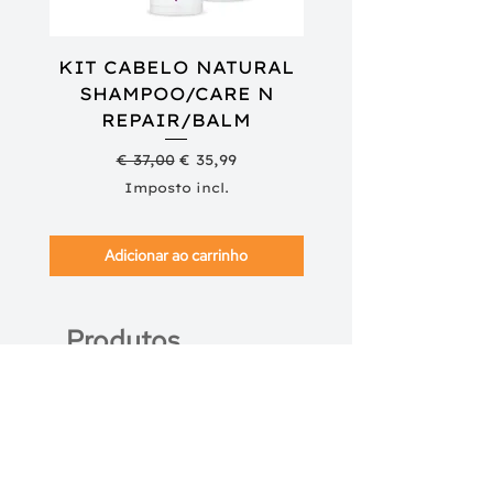
KIT CABELO NATURAL
SHAMPOO/CARE N
REPAIR/BALM
SHAMPOO/COND
Preço normal
Preço promocional
€ 37,00
€ 35,99
Imposto incl.
Adicionar ao carrinho
Produtos
Complementares
NOVIDADE