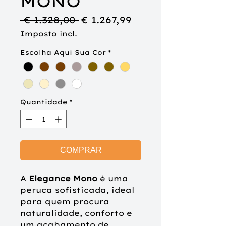
MONO
Preço
Preço
 € 1.328,00 
€ 1.267,99
normal
promocional
Imposto incl.
Escolha Aqui Sua Cor
*
Quantidade
*
COMPRAR
A
Elegance Mono
é uma
peruca sofisticada, ideal
para quem procura
naturalidade, conforto e
um acabamento de