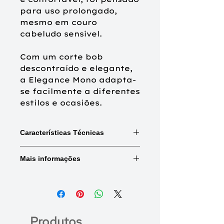
para uso prolongado,
mesmo em couro
cabeludo sensível.
Com um corte bob
descontraído e elegante,
a Elegance Mono adapta-
se facilmente a diferentes
estilos e ocasiões.
Características Técnicas
Mix:
Combinações de cores e
Mais informações
destaques.
Rooted:
Raiz naturalmente mais
escura.
Base frontal
Tule frontal
(Tamanho)
alongado
Tipo de cabelo:
Mistura do melhor
cabelo humano e cabelo
Medidas
Frente: 18 cm
Produtos