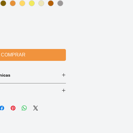
COMPRAR
nicas
 cores e madeixas.
lmente mais escura.
Tule frontal
 35 cm
elo sintético de alta qualidade.
68,0 g