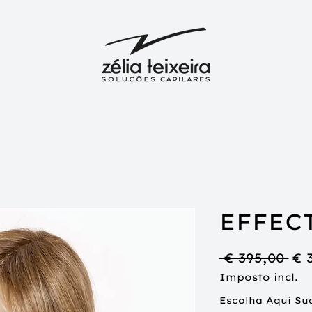
EFFEC
Pr
 € 395,00 
€ 
no
Imposto incl.
Escolha Aqui Su