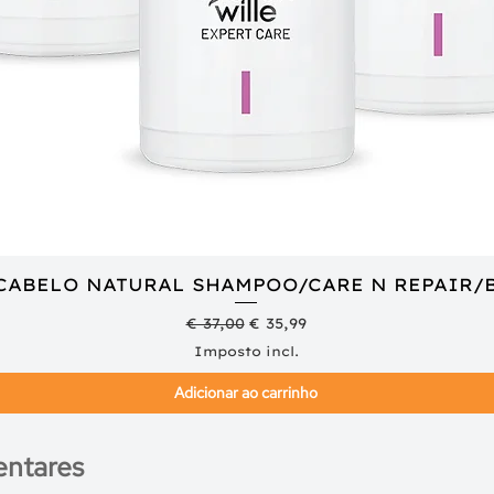
 CABELO NATURAL SHAMPOO/CARE N REPAIR/
Visualização rápida
Preço normal
Preço promocional
€ 37,00
€ 35,99
Imposto incl.
Adicionar ao carrinho
ntares