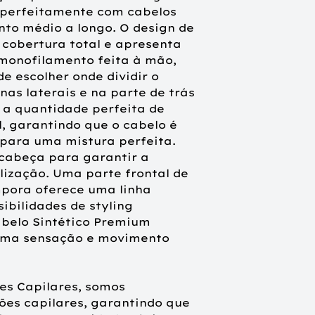
Monofilamento + te
Fixação
a perfeitamente com cabelos
to médio a longo. O design de
Cabelo sintético re
cobertura total e apresenta
calor até 130º C.
monofilamento feita à mão,
Modelo de cabelo fác
e escolher onde dividir o
usar. Pode ser per
nas laterais e na parte de trás
ferramentas de stylin
 a quantidade perfeita de
modeladores, secado
l, garantindo que o cabelo é
 para uma mistura perfeita.
 cabeça para garantir a
lização. Uma parte frontal de
pora oferece uma linha
ibilidades de styling
abelo Sintético Premium
á uma sensação e movimento
ões Capilares, somos
ões capilares, garantindo que