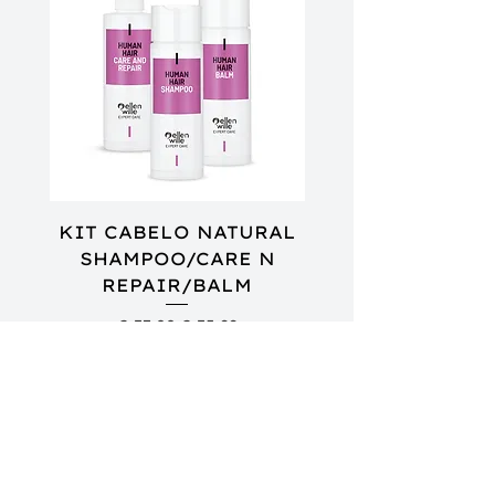
KIT CABELO NATURAL
SHAMPOO/CARE N
REPAIR/BALM
SHAMPOO/COND
Preço normal
Preço promocional
€ 37,00
€ 35,99
Imposto incl.
Adicionar ao carrinho