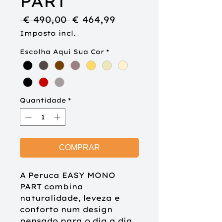
PART
Preço
Preço
 € 490,00 
€ 464,99
normal
promocional
Imposto incl.
Escolha Aqui Sua Cor
*
Quantidade
*
COMPRAR
A Peruca EASY MONO
PART combina
naturalidade, leveza e
conforto num design
pensado para o dia a dia.