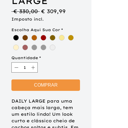
LARGE
Preço
Preço
 € 330,00 
€ 309,99
normal
promocional
Imposto incl.
Escolha Aqui Sua Cor
*
Quantidade
*
COMPRAR
DAILY LARGE para uma
cabeça mais larga, tem
um estilo lindo! Um look
curto e clássico cheio de
cachos soltos e subtis. Em