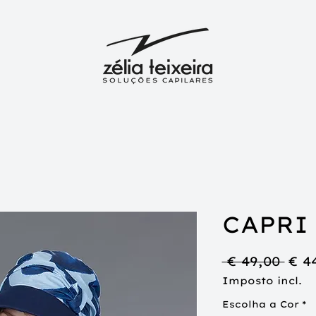
CAPRI
Pre
 € 49,00 
€ 4
nor
Imposto incl.
Escolha a Cor
*