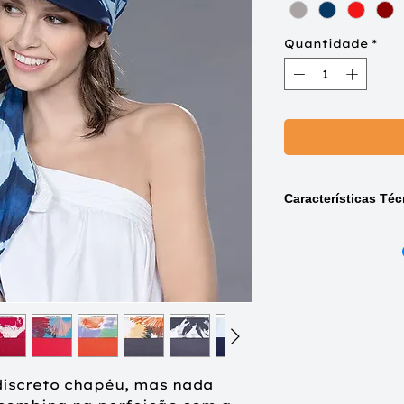
Quantidade
*
Características Téc
Composição do tur
98 % Algodão, 2% El
Composição do turb
Marine, Türkis, Pur
Coral, Rose ou Bei
95 % Algodão, 5% El
discreto chapéu, mas nada