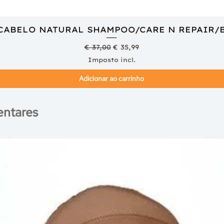
 CABELO NATURAL SHAMPOO/CARE N REPAIR/
Visualização rápida
Preço normal
Preço promocional
€ 37,00
€ 35,99
Imposto incl.
Adicionar ao carrinho
ntares