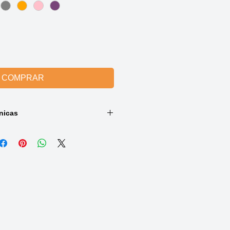
COMPRAR
nicas
bante cor Bordeaux:
astano
ante cor Braun, Schwarz, Grau,
ple, Brombeere, Bordeaux, Rot,
ge:
astano