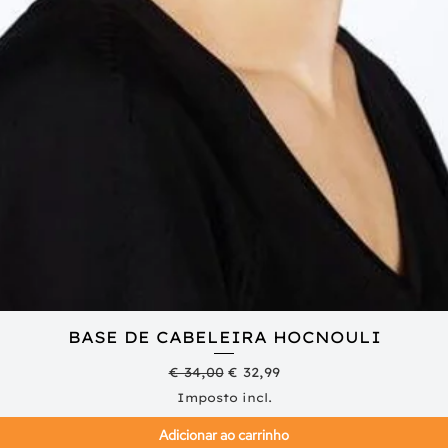
BASE DE CABELEIRA HOCNOULI
Visualização rápida
Preço normal
Preço promocional
€ 34,00
€ 32,99
Imposto incl.
Adicionar ao carrinho