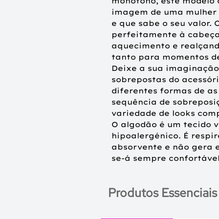
monótono, este modelo 
imagem de uma mulher 
e que sabe o seu valor. 
perfeitamente à cabeça
aquecimento e realçando
tanto para momentos de 
Deixe a sua imaginação f
sobrepostas do acessór
diferentes formas de as 
sequência de sobreposiç
variedade de looks comp
O algodão é um tecido v
hipoalergénico. É respir
absorvente e não gera el
se-á sempre confortável
Produtos Essenciais