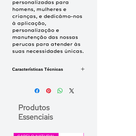
personalizadas para
homens, mulheres e
crianças, e dedicámo-nos
à aplicação,
personalização e
manutenção das nossas
perucas para atender às
suas necessidades únicas.
Características Técnicas
Tipo de cabelo:
100% cabelo
humano Remy de alta qualidade que
é atado na direção do crescimento
individual do cabelo num processo de
Produtos
finalização muito complexo.
Essenciais