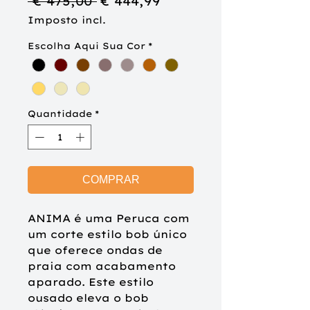
Preço
Preço
 € 475,00 
€ 444,99
normal
promocional
Imposto incl.
Escolha Aqui Sua Cor
*
Quantidade
*
COMPRAR
ANIMA é uma Peruca com
um corte estilo bob único
que oferece ondas de
praia com acabamento
aparado. Este estilo
ousado eleva o bob