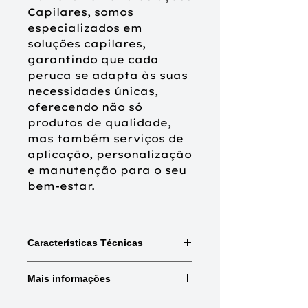
Capilares, somos
especializados em
soluções capilares,
garantindo que cada
peruca se adapta às suas
necessidades únicas,
oferecendo não só
produtos de qualidade,
mas também serviços de
aplicação, personalização
e manutenção para o seu
bem-estar.
Características Técnicas
Mix:
Combinações de cores e
Mais informações
destaques.
Rooted:
Raiz naturalmente mais