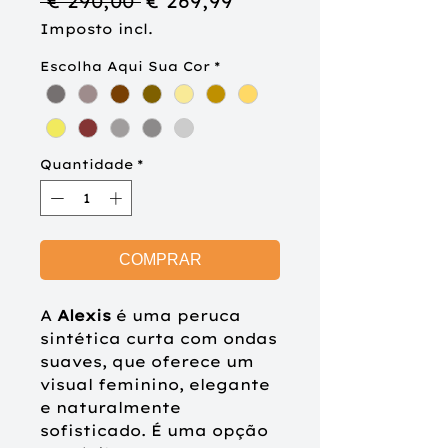
Preço
Preço
 € 290,00 
€ 269,99
normal
promocional
Imposto incl.
Escolha Aqui Sua Cor
*
Quantidade
*
COMPRAR
A
Alexis
é uma peruca
sintética curta com ondas
suaves, que oferece um
visual feminino, elegante
e naturalmente
sofisticado. É uma opção