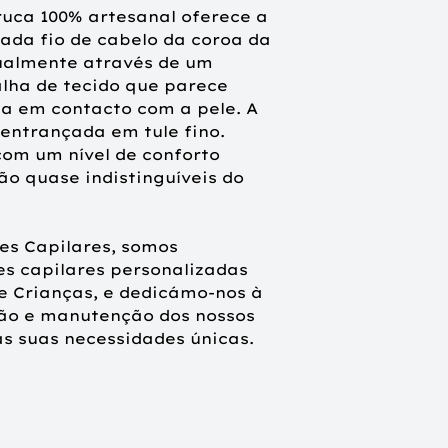
ruca 100% artesanal oferece a
ada fio de cabelo da coroa da
Peso do produto
dualmente através de um
Tamanho da caix
ha de tecido que parece
da em contacto com a pele. A
 entrançada em tule fino.
om um nível de conforto
são quase indistinguíveis do
ões Capilares, somos
es capilares personalizadas
e Crianças, e dedicámo-nos à
ção e manutenção dos nossos
s suas necessidades únicas.