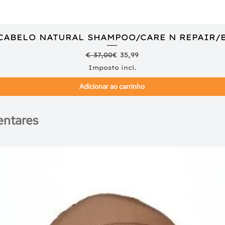
 CABELO NATURAL SHAMPOO/CARE N REPAIR/
Visualização rápida
Preço normal
Preço promocional
€ 37,00
€ 35,99
Imposto incl.
Adicionar ao carrinho
ntares