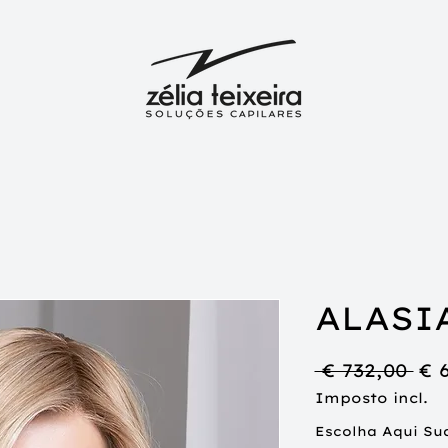
ALASI
Pr
 € 732,00 
€ 
no
Imposto incl.
Escolha Aqui Su