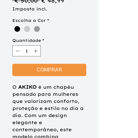
Preço
Preço
 € 50,00 
€ 48,99
normal
promocional
Imposto incl.
Escolha a Cor
*
Quantidade
*
COMPRAR
O
AKIKO
é um chapéu
pensado para mulheres
que valorizam conforto,
proteção e estilo no dia a
dia. Com um design
elegante e
contemporâneo, este
modelo combina