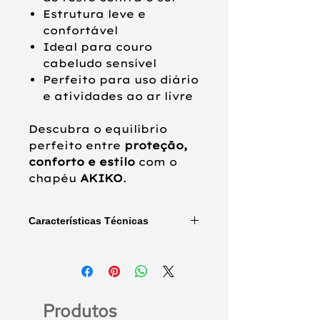
Estrutura leve e
confortável
Ideal para couro
cabeludo sensível
Perfeito para uso diário
e atividades ao ar livre
Descubra o equilíbrio
perfeito entre
proteção,
conforto e estilo
com o
chapéu
AKIKO
.
Características Técnicas
Composição do turbante:
Viseira: 100% Linho
Boné: 94% Viscose (extraída do
Bambu), 6% Elastano
Produtos