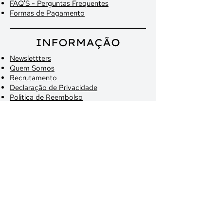
FAQ'S - Perguntas Frequentes
Formas de Pagamento
INFORMAÇÃO
Newslettters
Quem Somos
Recrutamento
Declaração de Privacidade
Politica de Reembolso
Termos de Serviço
Livro de Reclamações
LOJAS
Braga
Porto
Agende já a sua Visita
© ​COPYRIGHT 2026 ZÉLIA
TEIXEIRA | SOLUÇÕES
CAPILARES |